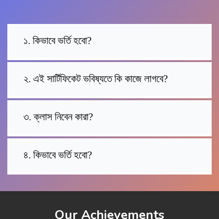
১. কিভাবে ভর্তি হবো?
২. এই সার্টিফিকেট ভবিষ্যতে কি কাজে লাগবে?
৩. ক্লাস নিবেন কারা?
৪. কিভাবে ভর্তি হবো?
Our Achievements