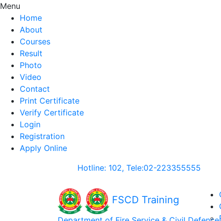
Menu
Home
About
Courses
Result
Photo
Video
Contact
Print Certificate
Verify Certificate
Login
Registration
Apply Online
Hotline: 102, Tele:02-223355555
FSCD Training
Department of Fire Service & Civil Defence