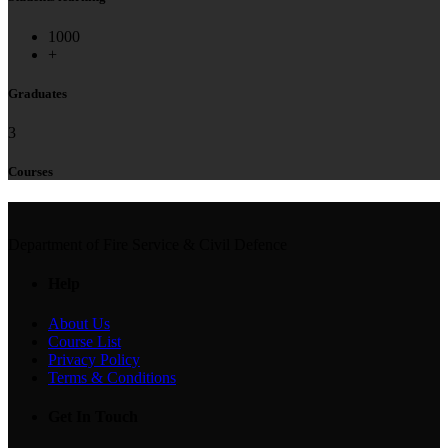
1000
+
Graduates
3
Courses
Department of Fire Service & Civil Defence
Help
About Us
Course List
Privacy Policy
Terms & Conditions
Get In Touch