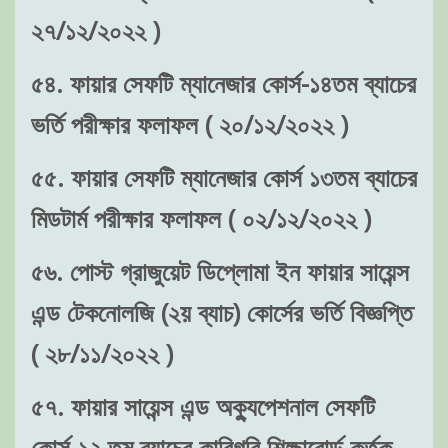
২৭/১২/২০২২ )
৫৪. ফায়ার সেফটি ম্যানেজার কোর্স-১৪তম ব্যাচের
ভর্তি পরীক্ষার ফলাফল ( ২০/১২/২০২২ )
৫৫. ফায়ার সেফটি ম্যানেজার কোর্স ১৩তম ব্যাচের
মিডটার্ম পরীক্ষার ফলাফল ( ০২/১২/২০২২ )
৫৬. পোস্ট গ্রাজুয়েট ডিপ্লোমা ইন ফায়ার সায়েন্স
এন্ড টেকনোলজি (২য় ব্যাচ) কোর্সের ভর্তি বিজ্ঞপ্তি
( ২৮/১১/২০২২ )
৫৭. ফায়ার সায়েন্স এন্ড অক্যুপেশনাল সেফটি
কোর্স-১২ তম ব্যাচের কারিগরি শিক্ষাবোর্ড কর্তৃক