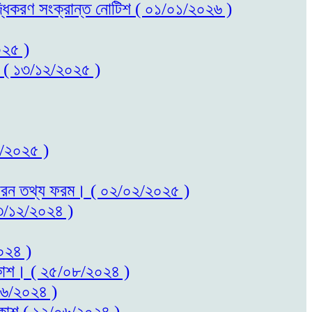
বৃদ্ধিকরণ সংক্রান্ত নোটিশ ( ০১/০১/২০২৬ )
০২৫ )
কাশ ( ১৩/১২/২০২৫ )
০২/২০২৫ )
ত সাধারন তথ্য ফরম। ( ০২/০২/২০২৫ )
 ২৩/১২/২০২৪ )
২০২৪ )
প্রকাশ। ( ২৫/০৮/২০২৪ )
/০৬/২০২৪ )
প্রকাশ ( ১২/০৬/২০২৪ )