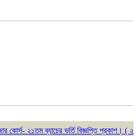
স- ২১তম ব্যাচের ভর্তি বিজ্ঞপ্তি প্রকাশ। ( ২৩/০৫/