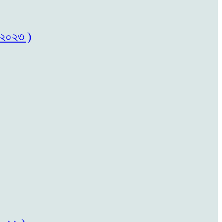
৬/২০২৩ )