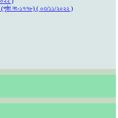
/২০২২ )
ল (পৃষ্ঠা নং-১৭৭৮) ( ০৩/১১/২০২২ )