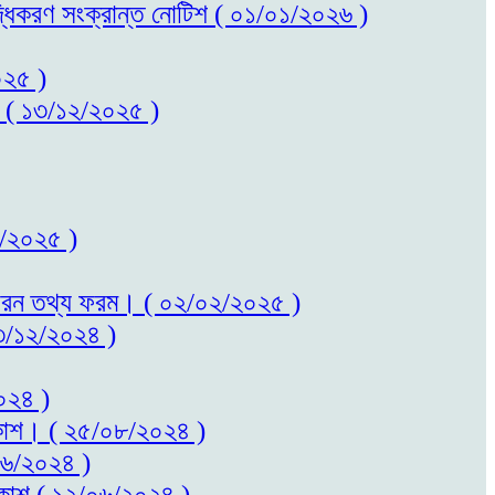
বৃদ্ধিকরণ সংক্রান্ত নোটিশ ( ০১/০১/২০২৬ )
০২৫ )
কাশ ( ১৩/১২/২০২৫ )
০২/২০২৫ )
ত সাধারন তথ্য ফরম। ( ০২/০২/২০২৫ )
 ২৩/১২/২০২৪ )
২০২৪ )
প্রকাশ। ( ২৫/০৮/২০২৪ )
/০৬/২০২৪ )
প্রকাশ ( ১২/০৬/২০২৪ )