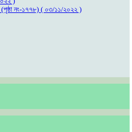
/২০২২ )
ল (পৃষ্ঠা নং-১৭৭৮) ( ০৩/১১/২০২২ )