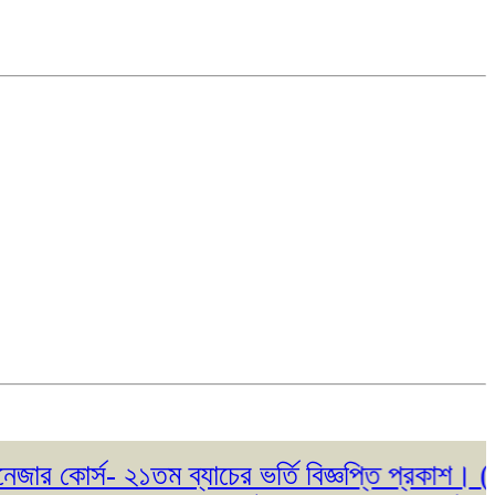
োর্স- ২১তম ব্যাচের ভর্তি বিজ্ঞপ্তি প্রকাশ। ( ২৩/