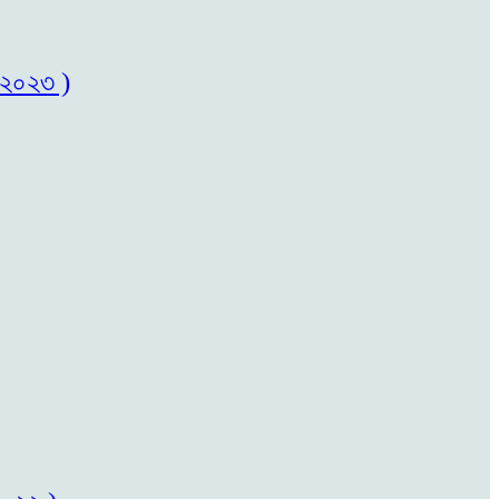
৬/২০২৩ )