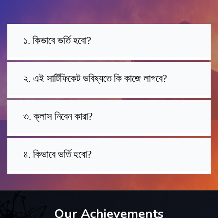
১. কিভাবে ভর্তি হবো?
২. এই সার্টিফিকেট ভবিষ্যতে কি কাজে লাগবে?
৩. ক্লাস নিবেন কারা?
৪. কিভাবে ভর্তি হবো?
Our Achievements