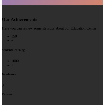
Our Achievements
Here you can review some statistics about our Education Center
150
+
Students learning
1000
+
Graduates
3
Courses