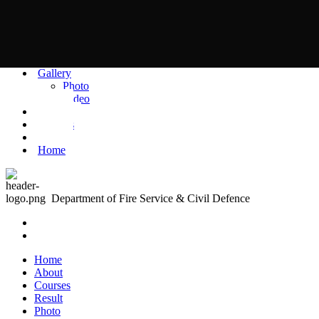
Contact
Gallery
Photo
Video
Result
Courses
About
Home
Department of Fire Service & Civil Defence
Home
About
Courses
Result
Photo