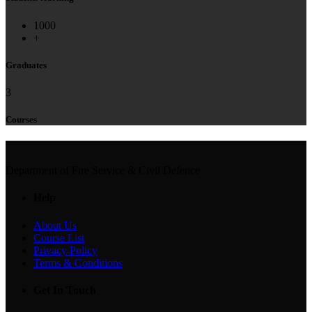
1000
+
Graduates
3
Courses
Department of Fire Service & Civil Defence
Help
About Us
Course List
Privacy Policy
Terms & Conditions
Get In Touch