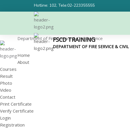
Hotline: 102, Tele:02-223355555
Department of Fire Service & Civil Defence
FSCD TRAINING
DEPARTMENT OF FIRE SERVICE & CIVI
Home
About
Courses
Result
Photo
Video
Contact
Print Certificate
Verify Certificate
Login
Registration