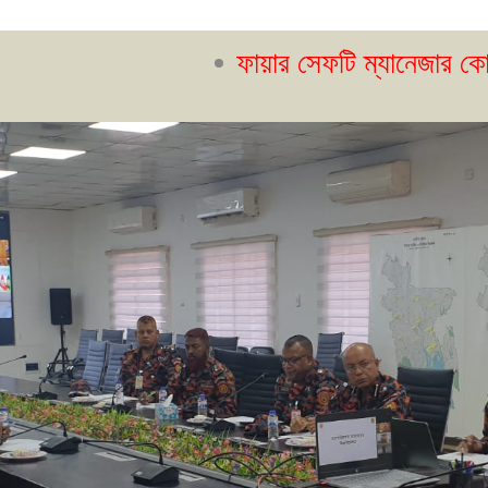
ফায়ার সেফটি ম্যানেজার কোর্স- ২১তম