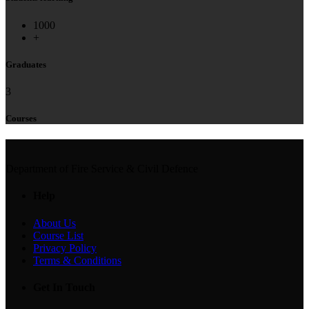
1000
+
Graduates
3
Courses
Department of Fire Service & Civil Defence
Help
About Us
Course List
Privacy Policy
Terms & Conditions
Get In Touch