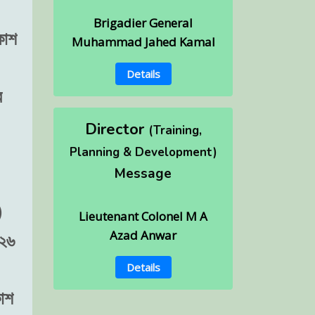
Brigadier General
কাশ
Muhammad Jahed Kamal
Details
র
Director
(Training,
Planning & Development)
Message
)
Lieutenant Colonel M A
Azad Anwar
০২৬
Details
কাশ