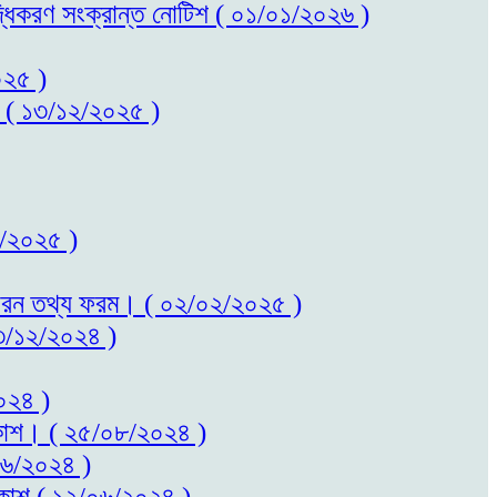
বৃদ্ধিকরণ সংক্রান্ত নোটিশ ( ০১/০১/২০২৬ )
০২৫ )
কাশ ( ১৩/১২/২০২৫ )
০২/২০২৫ )
ত সাধারন তথ্য ফরম। ( ০২/০২/২০২৫ )
 ২৩/১২/২০২৪ )
২০২৪ )
প্রকাশ। ( ২৫/০৮/২০২৪ )
/০৬/২০২৪ )
প্রকাশ ( ১২/০৬/২০২৪ )