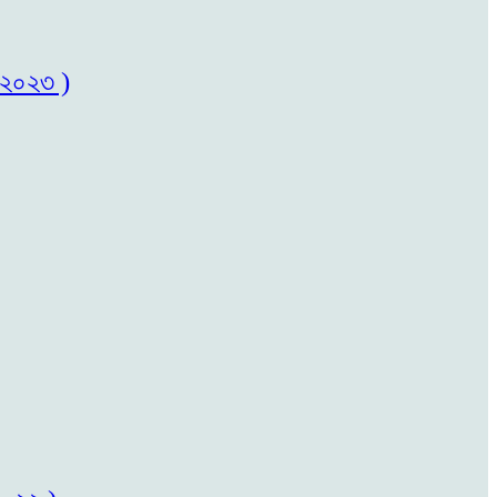
৬/২০২৩ )