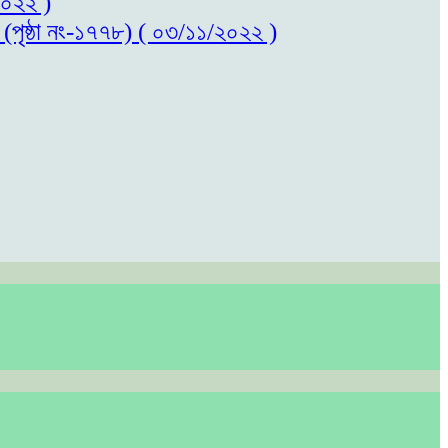
/২০২২ )
ল (পৃষ্ঠা নং-১৭৭৮) ( ০৩/১১/২০২২ )