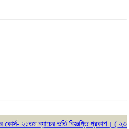
 ২১তম ব্যাচের ভর্তি বিজ্ঞপ্তি প্রকাশ। ( ২৩/০৫/২০