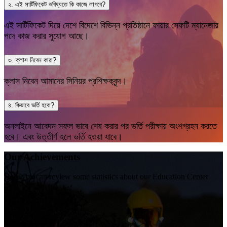
২. এই সার্টিফিকেট ভবিষ্যতে কি কাজে লাগবে?
এই সার্টিফিকেট দিয়ে দেশে বিদেশে বিভিন্ন প্রতিষ্ঠানে ফায়ার সেফটি ম্যানেজার
পদে কাজ করার সুযোগ আছে।
৩. ক্লাস নিবেন কারা?
ক্লাস নিবেন আমাদের সিনিয়র প্রশিক্ষকবৃন্দ।
৪. কিভাবে ভর্তি হবো?
অনলাইনে আবেদন সফল ভাবে শেষ করার পর ভর্তি পরীক্ষায় অংশগ্রহন করতে
হবে। এবং উত্তীর্ণ হলে ভর্তি হওয়া যাবে।
Our Achievements
Here you can review some statistics about our Education Center
150
+
Students learning