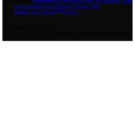
Address:
Department of Fire Service and Civil Defence 38-46
Kazi Alauddin Road Fulbariya, Dhaka-1000.
Hotline: 102, Tele:02-223355555
Last Updated: 03-08-2026
Copyright © 2026 All rights reserved | Bangladesh Fire Service and
Civil Defense Department