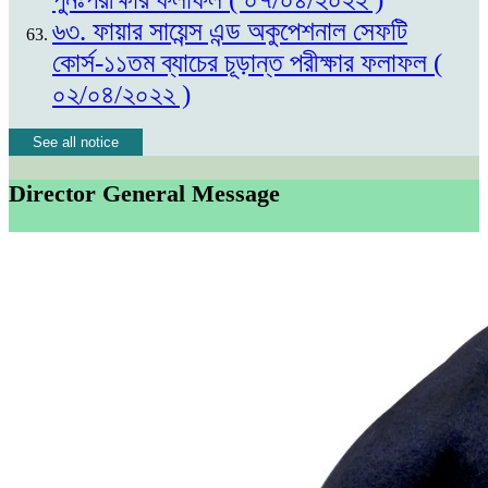
৬৩. ফায়ার সায়েন্স এন্ড অকুপেশনাল সেফটি
কোর্স-১১তম ব্যাচের চূড়ান্ত পরীক্ষার ফলাফল (
০২/০৪/২০২২ )
See all notice
Director General Message