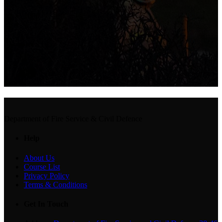
1000
+
Graduates
3
Courses
Department of Fire Service & Civil Defence
Help
About Us
Course List
Privacy Policy
Terms & Conditions
Get In Touch