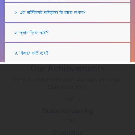
২. এই সার্টিফিকেট ভবিষ্যতে কি কাজে লাগবে?
৩. ক্লাস নিবেন কারা?
৪. কিভাবে ভর্তি হবো?
Our Achievements
Here you can review some statistics about our
Education Center
150
+
Students learning
1000
+
Graduates