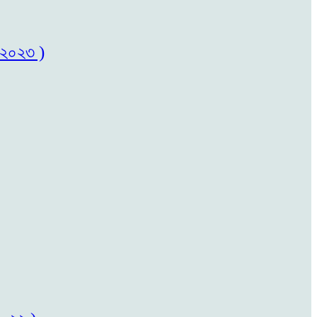
৬/২০২৩ )