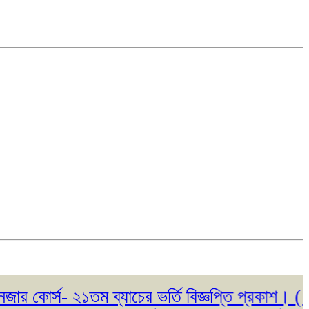
র্স- ২১তম ব্যাচের ভর্তি বিজ্ঞপ্তি প্রকাশ। ( ২৩/০