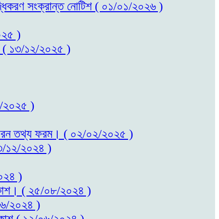
বৃদ্ধিকরণ সংক্রান্ত নোটিশ ( ০১/০১/২০২৬ )
০২৫ )
কাশ ( ১৩/১২/২০২৫ )
০২/২০২৫ )
ত সাধারন তথ্য ফরম। ( ০২/০২/২০২৫ )
 ২৩/১২/২০২৪ )
২০২৪ )
প্রকাশ। ( ২৫/০৮/২০২৪ )
/০৬/২০২৪ )
প্রকাশ ( ১২/০৬/২০২৪ )