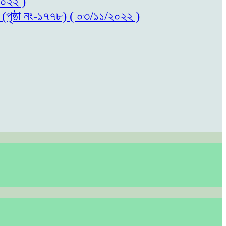
/২০২২ )
ল (পৃষ্ঠা নং-১৭৭৮) ( ০৩/১১/২০২২ )