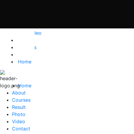
Contact
Gallery
Photo
Video
Result
Courses
About
Home
Home
About
Courses
Result
Photo
Video
Contact