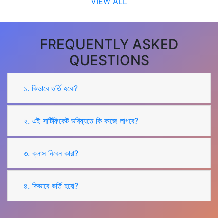
VIEW ALL
FREQUENTLY ASKED
QUESTIONS
১. কিভাবে ভর্তি হবো?
২. এই সার্টিফিকেট ভবিষ্যতে কি কাজে লাগবে?
৩. ক্লাস নিবেন কারা?
৪. কিভাবে ভর্তি হবো?