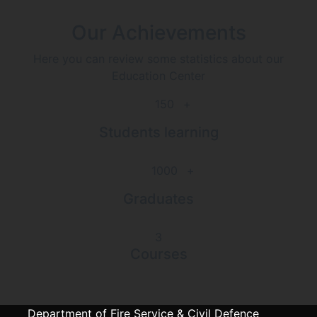
Our Achievements
Here you can review some statistics about our
Education Center
150
+
Students learning
1000
+
Graduates
3
Courses
Department of Fire Service & Civil Defence