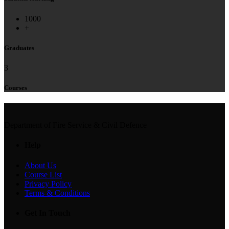
1000
+
Graduates
3
Courses
Department of Fire Service & Civil Defence
Help
About Us
Course List
Privacy Policy
Terms & Conditions
Get In Touch