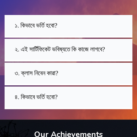
১. কিভাবে ভর্তি হবো?
২. এই সার্টিফিকেট ভবিষ্যতে কি কাজে লাগবে?
৩. ক্লাস নিবেন কারা?
৪. কিভাবে ভর্তি হবো?
Our Achievements