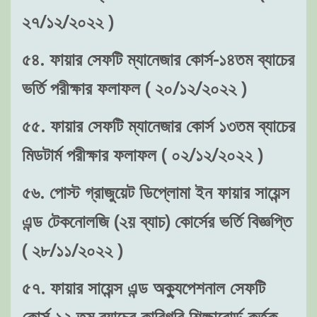
২৭/১২/২০২২ )
৫৪. ফায়ার সেফটি ম্যানেজার কোর্স-১৪তম ব্যাচের
ভর্তি পরীক্ষার ফলাফল ( ২০/১২/২০২২ )
৫৫. ফায়ার সেফটি ম্যানেজার কোর্স ১৩তম ব্যাচের
মিডটার্ম পরীক্ষার ফলাফল ( ০২/১২/২০২২ )
৫৬. পোস্ট গ্রাজুয়েট ডিপ্লোমা ইন ফায়ার সায়েন্স
এন্ড টেকনোলজি (২য় ব্যাচ) কোর্সের ভর্তি বিজ্ঞপ্তি
( ২৮/১১/২০২২ )
৫৭. ফায়ার সায়েন্স এন্ড অক্যুপেশনাল সেফটি
কোর্স-১২ তম ব্যাচের কারিগরি শিক্ষাবোর্ড কর্তৃক