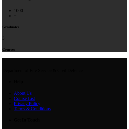
1000
+
Graduates
3
Courses
Department of Fire Service & Civil Defence
Help
About Us
Course List
Privacy Policy
Terms & Conditions
Get In Touch