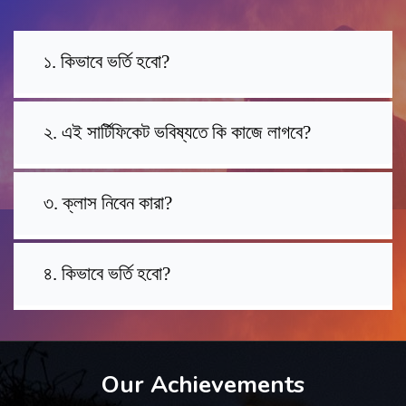
১. কিভাবে ভর্তি হবো?
২. এই সার্টিফিকেট ভবিষ্যতে কি কাজে লাগবে?
৩. ক্লাস নিবেন কারা?
৪. কিভাবে ভর্তি হবো?
Our Achievements