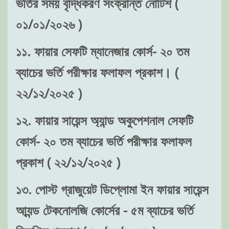
ভর্তির সময় বৃদ্ধিকরণ সংক্রান্ত নোটিশ (
০১/০১/২০২৬ )
১১. ফায়ার সেফটি ম্যানেজার কোর্স- ২০ তম
ব্যাচের ভর্তি পরীক্ষার ফলাফল প্রকাশ। (
২২/১২/২০২৫ )
১২. ফায়ার সায়েন্স অ্যান্ড অকুপেশনাল সেফটি
কোর্স- ২০ তম ব্যাচের ভর্তি পরীক্ষার ফলাফল
প্রকাশ ( ২২/১২/২০২৫ )
১৩. পোস্ট গ্রাজুয়েট ডিপ্লোমা ইন ফায়ার সায়েন্স
আ্যন্ড টেকনোলজি কোর্সের - ৫ম ব্যাচের ভর্তি