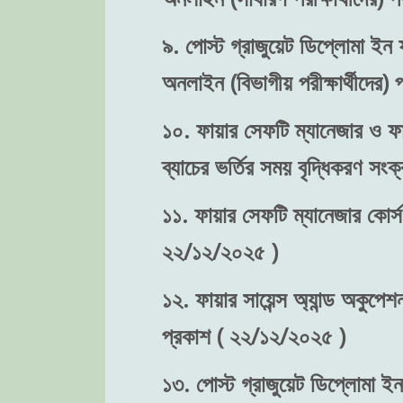
৯. পোস্ট গ্রাজুয়েট ডিপ্লোমা ইন ফ
অনলাইন (বিভাগীয় পরীক্ষার্থীদের
১০. ফায়ার সেফটি ম্যানেজার ও ফা
ব্যাচের ভর্তির সময় বৃদ্ধিকরণ স
১১. ফায়ার সেফটি ম্যানেজার কোর্স
২২/১২/২০২৫ )
১২. ফায়ার সায়েন্স অ্যান্ড অকুপে
প্রকাশ ( ২২/১২/২০২৫ )
১৩. পোস্ট গ্রাজুয়েট ডিপ্লোমা ইন