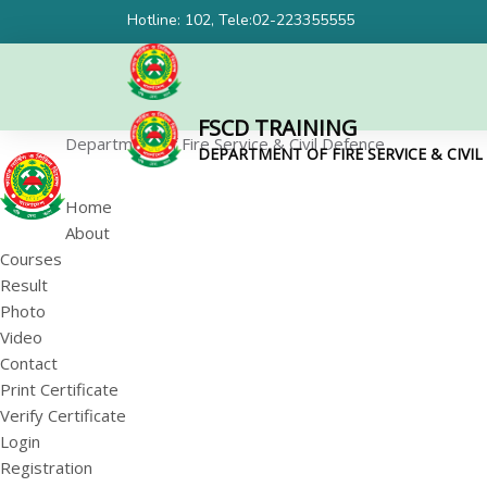
Hotline: 102, Tele:02-223355555
FSCD TRAINING
Department of Fire Service & Civil Defence
DEPARTMENT OF FIRE SERVICE & CIVI
Home
About
Courses
Result
Photo
Video
Contact
Print Certificate
Verify Certificate
Login
Registration