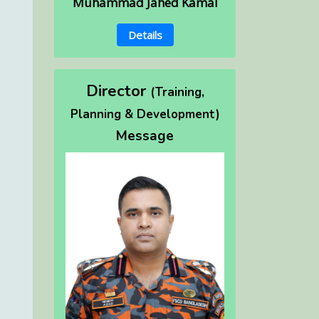
Muhammad Jahed Kamal
Details
Director
(Training,
Planning & Development)
Message