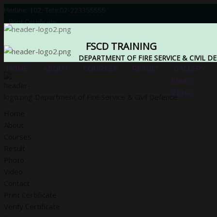
Hotline: 102, Tele:02-223355555
Print Certificate
Verify Certificate
FSCD TRAINING
Login
Registration
DEPARTMENT OF FIRE SERVICE & CIVIL D
HOME
ABOUT
COURSES
RESULT
GALLERY
Photo
Video
Department of Fire Service & Civil Defence
Home
About
Courses
Result
Photo
Video
Contact
Print Certificate
Verify Certificate