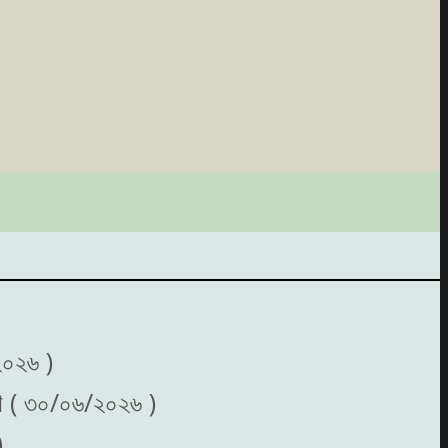
২০২৬ )
করণ ( ৩০/০৬/২০২৬ )
)