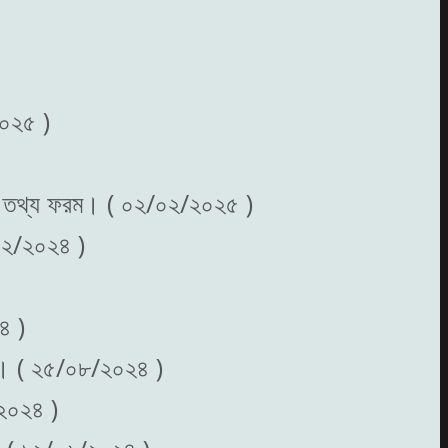
২০২৫ )
াধারন তথ্য ফরম। ( ০২/০২/২০২৫ )
৩/১২/২০২৪ )
৪ )
কাশ। ( ২৫/০৮/২০২৪ )
/২০২৪ )