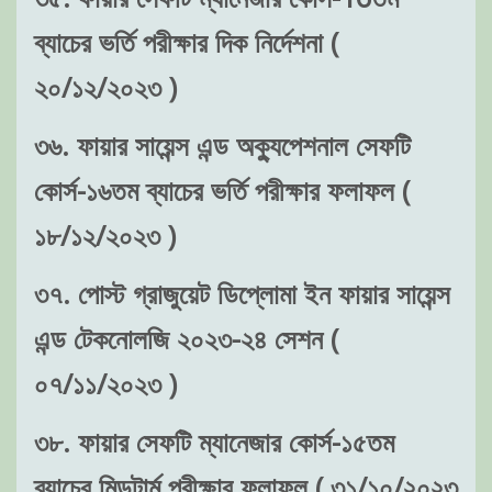
ব্যাচের ভর্তি পরীক্ষার দিক নির্দেশনা (
২০/১২/২০২৩ )
৩৬. ফায়ার সায়েন্স এন্ড অক্যুপেশনাল সেফটি
কোর্স-১৬তম ব্যাচের ভর্তি পরীক্ষার ফলাফল (
১৮/১২/২০২৩ )
৩৭. পোস্ট গ্রাজুয়েট ডিপ্লোমা ইন ফায়ার সায়েন্স
এন্ড টেকনোলজি ২০২৩-২৪ সেশন (
০৭/১১/২০২৩ )
৩৮. ফায়ার সেফটি ম্যানেজার কোর্স-১৫তম
ব্যাচের মিডটার্ম পরীক্ষার ফলাফল ( ৩১/১০/২০২৩