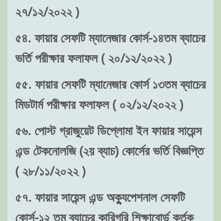
২৭/১২/২০২২ )
৫৪. ফায়ার সেফটি ম্যানেজার কোর্স-১৪তম ব্যাচের
ভর্তি পরীক্ষার ফলাফল ( ২০/১২/২০২২ )
৫৫. ফায়ার সেফটি ম্যানেজার কোর্স ১৩তম ব্যাচের
মিডটার্ম পরীক্ষার ফলাফল ( ০২/১২/২০২২ )
৫৬. পোস্ট গ্রাজুয়েট ডিপ্লোমা ইন ফায়ার সায়েন্স
এন্ড টেকনোলজি (২য় ব্যাচ) কোর্সের ভর্তি বিজ্ঞপ্তি
( ২৮/১১/২০২২ )
৫৭. ফায়ার সায়েন্স এন্ড অক্যুপেশনাল সেফটি
কোর্স-১২ তম ব্যাচের কারিগরি শিক্ষাবোর্ড কর্তৃক