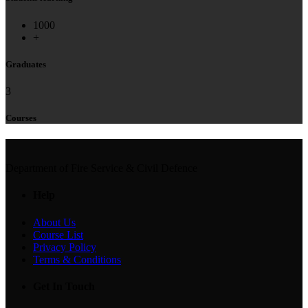
1000
+
Graduates
3
Courses
Department of Fire Service & Civil Defence
Help
About Us
Course List
Privacy Policy
Terms & Conditions
Get In Touch