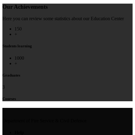
Our Achievements
Here you can review some statistics about our Education Center
150
+
Students learning
1000
+
Graduates
3
Courses
Department of Fire Service & Civil Defence
Help