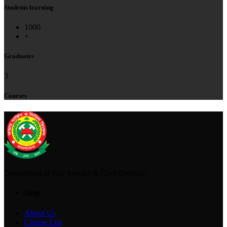
Students learning
1000
+
Graduates
3
Courses
Department of Fire Service & Civil Defence
Help
About Us
Course List