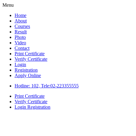
Menu
Home
About
Courses
Result
Photo
Video
Contact
Print Certificate
Verify Certificate
Login
Registration
Apply Online
Hotline: 102, Tele:02-223355555
Print Certificate
Verify Certificate
Login
Registration