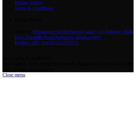
Privacy Policy
Terms & Conditions
Get In Touch
Address:
Department of Fire Service and Civil Defence 38-46
Kazi Alauddin Road Fulbariya, Dhaka-1000.
Hotline: 102, Tele:02-223355555
Last Updated: 03-08-2026
Copyright © 2026 All rights reserved | Bangladesh Fire Service and
Civil Defense Department
Close menu