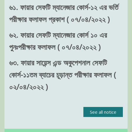
৬১. ফায়ার সেফটি ম্যানেজার কোর্স-১২ এর ভর্তি
পরীক্ষার ফলাফল প্রকাশ ( ০৭/০৪/২০২২ )
৬২. ফায়ার সেফটি ম্যানেজার কোর্স ১০ এর
পুনঃপরীক্ষার ফলাফল ( ০৭/০৪/২০২২ )
৬৩. ফায়ার সায়েন্স এন্ড অকুপেশনাল সেফটি
কোর্স-১১তম ব্যাচের চূড়ান্ত পরীক্ষার ফলাফল (
০২/০৪/২০২২ )
See all notice