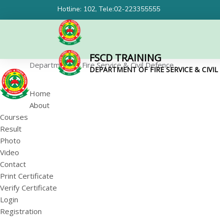
Hotline: 102, Tele:02-223355555
FSCD TRAINING
Department of Fire Service & Civil Defence
DEPARTMENT OF FIRE SERVICE & CIVI
Home
About
Courses
Result
Photo
Video
Contact
Print Certificate
Verify Certificate
Login
Registration