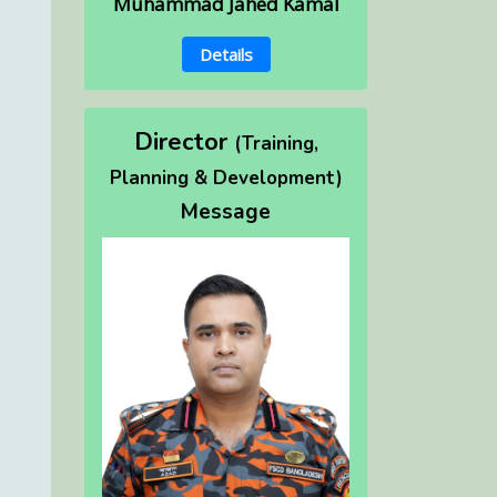
Muhammad Jahed Kamal
Details
Director
(Training,
Planning & Development)
Message