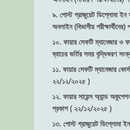
৯. পোস্ট গ্রাজুয়েট ডিপ্লোমা ইন ফ
অনলাইন (বিভাগীয় পরীক্ষার্থীদের
১০. ফায়ার সেফটি ম্যানেজার ও ফা
ব্যাচের ভর্তির সময় বৃদ্ধিকরণ স
১১. ফায়ার সেফটি ম্যানেজার কোর্স
২২/১২/২০২৫ )
১২. ফায়ার সায়েন্স অ্যান্ড অকুপে
প্রকাশ ( ২২/১২/২০২৫ )
১৩. পোস্ট গ্রাজুয়েট ডিপ্লোমা ইন