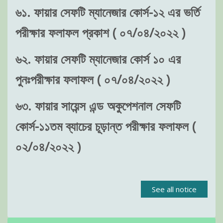
৬১. ফায়ার সেফটি ম্যানেজার কোর্স-১২ এর ভর্তি
পরীক্ষার ফলাফল প্রকাশ ( ০৭/০৪/২০২২ )
৬২. ফায়ার সেফটি ম্যানেজার কোর্স ১০ এর
পুনঃপরীক্ষার ফলাফল ( ০৭/০৪/২০২২ )
৬৩. ফায়ার সায়েন্স এন্ড অকুপেশনাল সেফটি
কোর্স-১১তম ব্যাচের চূড়ান্ত পরীক্ষার ফলাফল (
০২/০৪/২০২২ )
See all notice