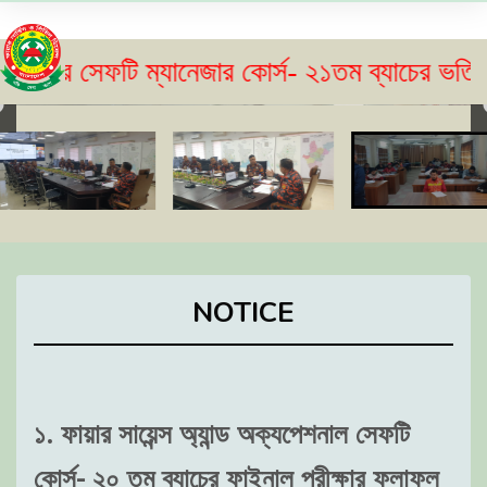
সেফটি ম্যানেজার কোর্স- ২১তম ব্যাচের ভর্তি বিজ্ঞপ
NOTICE
১. ফায়ার সায়েন্স অ্যান্ড অক্যপেশনাল সেফটি
কোর্স- ২০ তম ব্যাচের ফাইনাল পরীক্ষার ফলাফল