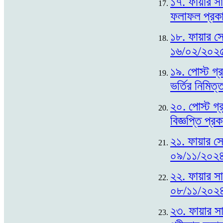
১৭. ফায়ার সা
ফলাফল প্রক
১৮. ফায়ার সে
১৬/০২/২০২৫
১৯. পোস্ট গ্র
ভর্তির নিমি
২০. পোস্ট গ্র
বিজ্ঞপ্তি প্
২১. ফায়ার সে
০৯/১১/২০২৪
২২. ফায়ার সায়
০৮/১১/২০২৪
২৩. ফায়ার সা