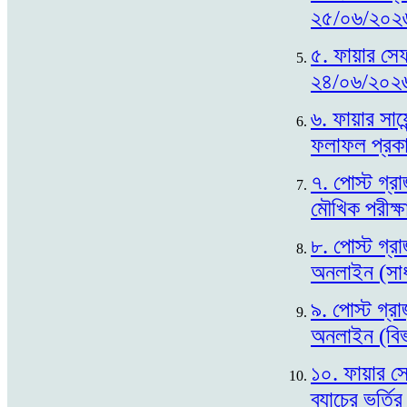
২৫/০৬/২০২৬
৫. ফায়ার সেফ
২৪/০৬/২০২৬
৬. ফায়ার সায়ে
ফলাফল প্রক
৭. পোস্ট গ্র
মৌখিক পরীক্
৮. পোস্ট গ্র
অনলাইন (সাধা
৯. পোস্ট গ্রা
অনলাইন (বিভা
১০. ফায়ার সে
ব্যাচের ভর্ত