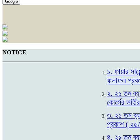
Google
NOTICE
১. ফায়ার সায়
ফলাফল প্রক
২. ২১ তম ব্য
কোর্সের ভর্ত
৩. ২১ তম ব্য
প্রকাশ ( ২৫
৪. ২১ তম ব্য