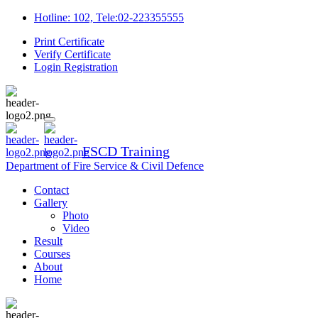
Hotline: 102, Tele:02-223355555
Print Certificate
Verify Certificate
Login
Registration
FSCD Training
Department of Fire Service & Civil Defence
Contact
Gallery
Photo
Video
Result
Courses
About
Home