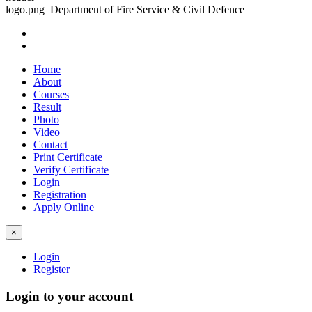
Department of Fire Service & Civil Defence
Home
About
Courses
Result
Photo
Video
Contact
Print Certificate
Verify Certificate
Login
Registration
Apply Online
×
Login
Register
Login to your account