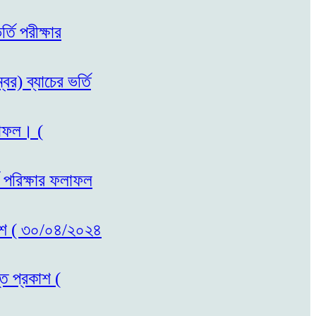
তি পরীক্ষার
র) ব্যাচের ভর্তি
ফলাফল। (
ম পরিক্ষার ফলাফল
রকাশ ( ৩০/০৪/২০২৪
তি প্রকাশ (