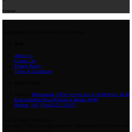
Courses
Department of Fire Service & Civil Defence
Help
About Us
Course List
Privacy Policy
Terms & Conditions
Get In Touch
Address:
Department of Fire Service and Civil Defence 38-46
Kazi Alauddin Road Fulbariya, Dhaka-1000.
Hotline: 102, Tele:02-223355555
Last Updated: 03-08-2026
Copyright © 2026 All rights reserved | Bangladesh Fire Service and
Civil Defense Department