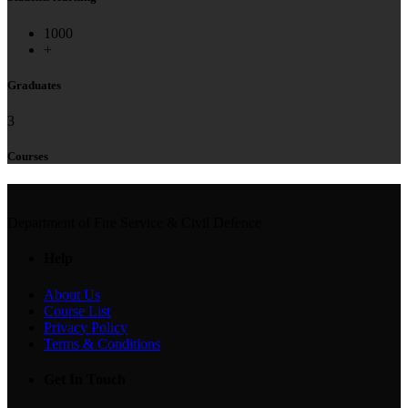
1000
+
Graduates
3
Courses
Department of Fire Service & Civil Defence
Help
About Us
Course List
Privacy Policy
Terms & Conditions
Get In Touch