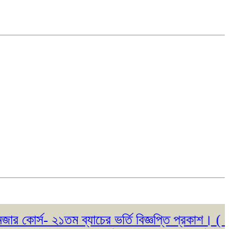
র্স- ২১তম ব্যাচের ভর্তি বিজ্ঞপ্তি প্রকাশ। ( ২৩/০৫