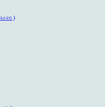
৬/২০২৩ )