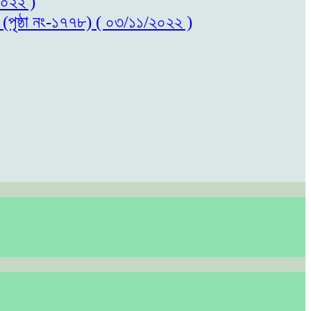
/২০২২ )
ল (পৃষ্ঠা নং-১৭৭৮) ( ০৩/১১/২০২২ )