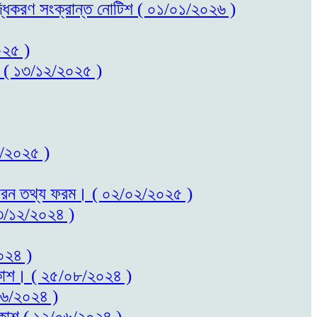
বৃদ্ধিকরণ সংক্রান্ত নোটিশ ( ০১/০১/২০২৬ )
০২৫ )
কাশ ( ১৩/১২/২০২৫ )
০২/২০২৫ )
ত সাধারন তথ্য ফরম। ( ০২/০২/২০২৫ )
 ২৩/১২/২০২৪ )
২০২৪ )
প্রকাশ। ( ২৫/০৮/২০২৪ )
/০৬/২০২৪ )
প্রকাশ ( ১২/০৬/২০২৪ )