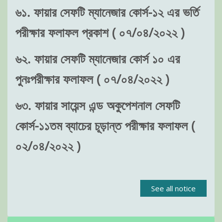
৬১. ফায়ার সেফটি ম্যানেজার কোর্স-১২ এর ভর্তি
পরীক্ষার ফলাফল প্রকাশ ( ০৭/০৪/২০২২ )
৬২. ফায়ার সেফটি ম্যানেজার কোর্স ১০ এর
পুনঃপরীক্ষার ফলাফল ( ০৭/০৪/২০২২ )
৬৩. ফায়ার সায়েন্স এন্ড অকুপেশনাল সেফটি
কোর্স-১১তম ব্যাচের চূড়ান্ত পরীক্ষার ফলাফল (
০২/০৪/২০২২ )
See all notice