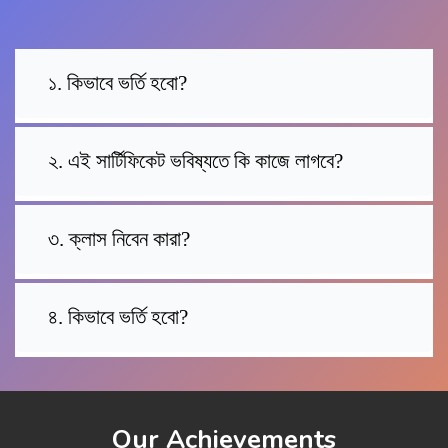
১. কিভাবে ভর্তি হবো?
২. এই সার্টিফিকেট ভবিষ্যতে কি কাজে লাগবে?
৩. ক্লাস নিবেন কারা?
৪. কিভাবে ভর্তি হবো?
Our Achievements