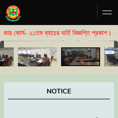
স- ২১তম ব্যাচের ভর্তি বিজ্ঞপ্তি প্রকাশ। ( ২৩/০৫/
NOTICE