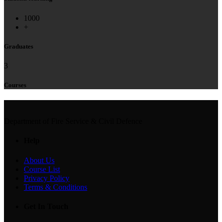
1000
+
Graduates
3
Courses
Department of Fire Service & Civil Defence
Help
About Us
Course List
Privacy Policy
Terms & Conditions
Get In Touch