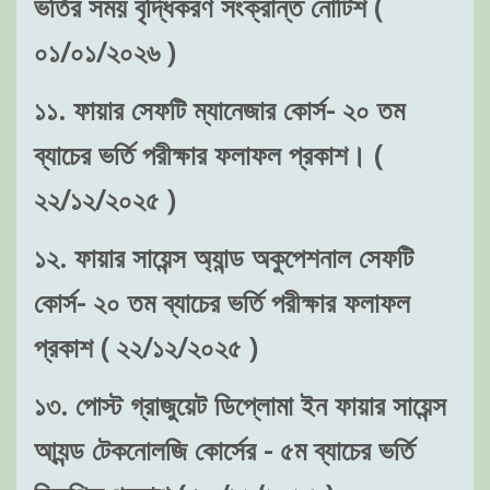
ভর্তির সময় বৃদ্ধিকরণ সংক্রান্ত নোটিশ (
০১/০১/২০২৬ )
১১. ফায়ার সেফটি ম্যানেজার কোর্স- ২০ তম
ব্যাচের ভর্তি পরীক্ষার ফলাফল প্রকাশ। (
২২/১২/২০২৫ )
১২. ফায়ার সায়েন্স অ্যান্ড অকুপেশনাল সেফটি
কোর্স- ২০ তম ব্যাচের ভর্তি পরীক্ষার ফলাফল
প্রকাশ ( ২২/১২/২০২৫ )
১৩. পোস্ট গ্রাজুয়েট ডিপ্লোমা ইন ফায়ার সায়েন্স
আ্যন্ড টেকনোলজি কোর্সের - ৫ম ব্যাচের ভর্তি