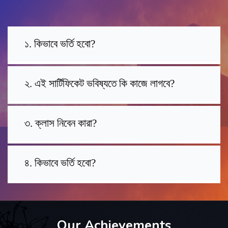
১. কিভাবে ভর্তি হবো?
২. এই সার্টিফিকেট ভবিষ্যতে কি কাজে লাগবে?
৩. ক্লাস নিবেন কারা?
৪. কিভাবে ভর্তি হবো?
Our Achievements