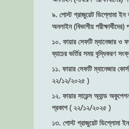
৯. পোস্ট গ্রাজুয়েট ডিপ্লোমা ইন ফ
অনলাইন (বিভাগীয় পরীক্ষার্থীদের
১০. ফায়ার সেফটি ম্যানেজার ও ফা
ব্যাচের ভর্তির সময় বৃদ্ধিকরণ স
১১. ফায়ার সেফটি ম্যানেজার কোর্স
২২/১২/২০২৫ )
১২. ফায়ার সায়েন্স অ্যান্ড অকুপে
প্রকাশ ( ২২/১২/২০২৫ )
১৩. পোস্ট গ্রাজুয়েট ডিপ্লোমা ইন