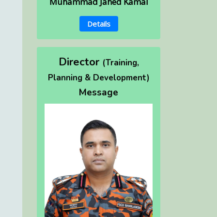
Muhammad Jahed Kamal
Details
Director
(Training,
Planning & Development)
Message