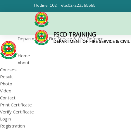
Hotline: 102, Tele:02-223355555
FSCD TRAINING
Department of Fire Service & Civil Defence
DEPARTMENT OF FIRE SERVICE & CIVI
Home
About
Courses
Result
Photo
Video
Contact
Print Certificate
Verify Certificate
Login
Registration