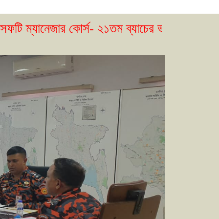
নেজার কোর্স- ২১তম ব্যাচের ভর্তি বিজ্ঞপ্তি প্রকাশ।