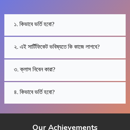
১. কিভাবে ভর্তি হবো?
২. এই সার্টিফিকেট ভবিষ্যতে কি কাজে লাগবে?
৩. ক্লাস নিবেন কারা?
৪. কিভাবে ভর্তি হবো?
Our Achievements