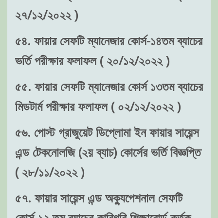
২৭/১২/২০২২ )
৫৪. ফায়ার সেফটি ম্যানেজার কোর্স-১৪তম ব্যাচের
ভর্তি পরীক্ষার ফলাফল ( ২০/১২/২০২২ )
৫৫. ফায়ার সেফটি ম্যানেজার কোর্স ১৩তম ব্যাচের
মিডটার্ম পরীক্ষার ফলাফল ( ০২/১২/২০২২ )
৫৬. পোস্ট গ্রাজুয়েট ডিপ্লোমা ইন ফায়ার সায়েন্স
এন্ড টেকনোলজি (২য় ব্যাচ) কোর্সের ভর্তি বিজ্ঞপ্তি
( ২৮/১১/২০২২ )
৫৭. ফায়ার সায়েন্স এন্ড অক্যুপেশনাল সেফটি
কোর্স-১২ তম ব্যাচের কারিগরি শিক্ষাবোর্ড কর্তৃক