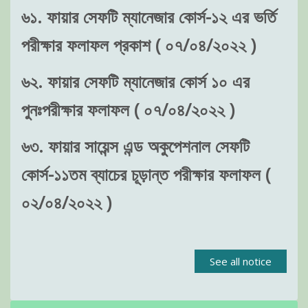
৬১. ফায়ার সেফটি ম্যানেজার কোর্স-১২ এর ভর্তি
পরীক্ষার ফলাফল প্রকাশ ( ০৭/০৪/২০২২ )
৬২. ফায়ার সেফটি ম্যানেজার কোর্স ১০ এর
পুনঃপরীক্ষার ফলাফল ( ০৭/০৪/২০২২ )
৬৩. ফায়ার সায়েন্স এন্ড অকুপেশনাল সেফটি
কোর্স-১১তম ব্যাচের চূড়ান্ত পরীক্ষার ফলাফল (
০২/০৪/২০২২ )
See all notice