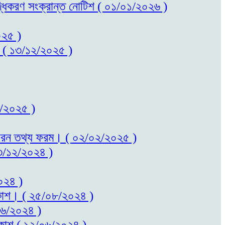
বৃদ্ধিকরণ সংক্রান্ত নোটিশ ( ০১/০১/২০২৬ )
০২৫ )
কাশ ( ১৩/১২/২০২৫ )
০২/২০২৫ )
ত সাধারন তথ্য ফরম। ( ০২/০২/২০২৫ )
 ২৩/১২/২০২৪ )
২০২৪ )
প্রকাশ। ( ২৫/০৮/২০২৪ )
/০৬/২০২৪ )
প্রকাশ ( ১২/০৬/২০২৪ )