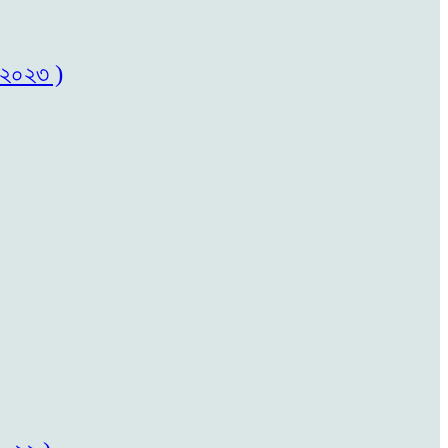
৬/২০২৩ )