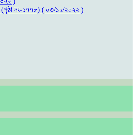
/২০২২ )
ল (পৃষ্ঠা নং-১৭৭৮) ( ০৩/১১/২০২২ )