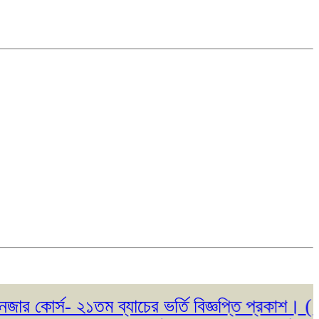
র্স- ২১তম ব্যাচের ভর্তি বিজ্ঞপ্তি প্রকাশ। ( ২৩/০