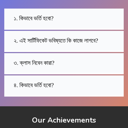
১. কিভাবে ভর্তি হবো?
২. এই সার্টিফিকেট ভবিষ্যতে কি কাজে লাগবে?
৩. ক্লাস নিবেন কারা?
৪. কিভাবে ভর্তি হবো?
Our Achievements