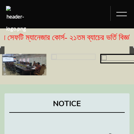
ি ম্যানেজার কোর্স- ২১তম ব্যাচের ভর্তি বিজ্ঞপ্তি 
NOTICE