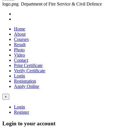
Department of Fire Service & Civil Defence
Home
About
Courses
Result
Photo
Video
Contact
Print Certificate
Verify Certificate
Login
Registration
Apply Online
×
Login
Register
Login to your account