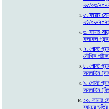
২৫/০৬/২০২৬
৫. ফায়ার সেফ
২৪/০৬/২০২৬
৬. ফায়ার সায়ে
ফলাফল প্রক
৭. পোস্ট গ্র
মৌখিক পরীক্
৮. পোস্ট গ্র
অনলাইন (সাধা
৯. পোস্ট গ্রা
অনলাইন (বিভা
১০. ফায়ার সে
ব্যাচের ভর্ত