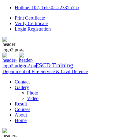
Hotline: 102, Tele:02-223355555
Print Certificate
Verify Certificate
Login
Registration
FSCD Training
Department of Fire Service & Civil Defence
Contact
Gallery
Photo
Video
Result
Courses
About
Home