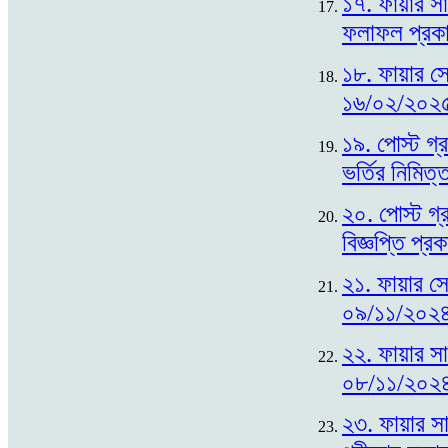
১৭. ফায়ার সা
ফলাফল প্রক
১৮. ফায়ার সে
১৬/০২/২০২৫
১৯. পোস্ট গ্র
ভর্তির নিমি
২০. পোস্ট গ্র
বিজ্ঞপ্তি প্
২১. ফায়ার সে
০৯/১১/২০২৪
২২. ফায়ার সায়
০৮/১১/২০২৪
২৩. ফায়ার সা