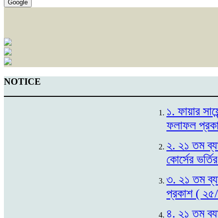
Google
NOTICE
১. ফায়ার সায়
ফলাফল প্রক
২. ২১ তম ব্য
কোর্সের ভর্ত
৩. ২১ তম ব্য
প্রকাশ ( ২৫
৪. ২১ তম ব্য