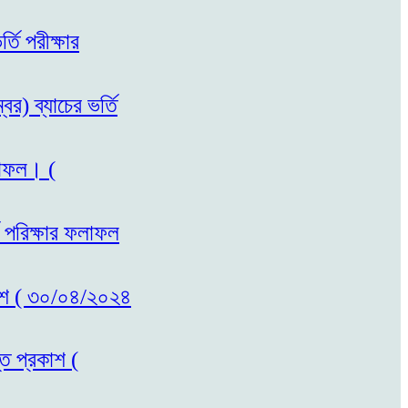
তি পরীক্ষার
র) ব্যাচের ভর্তি
ফলাফল। (
ম পরিক্ষার ফলাফল
রকাশ ( ৩০/০৪/২০২৪
তি প্রকাশ (