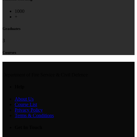
1000
+
Graduates
3
Courses
Department of Fire Service & Civil Defence
Help
About Us
Course List
Privacy Policy
Terms & Conditions
Get In Touch