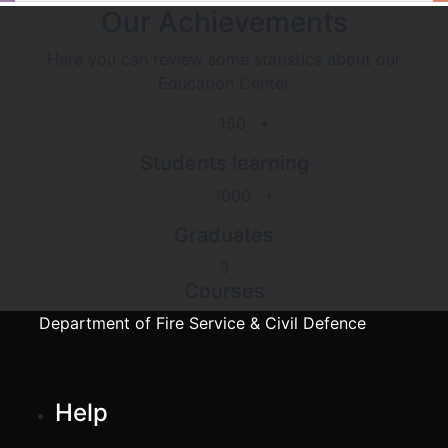
Our Achievements
Here you can review some statistics about our
Education Center
150
+
Students learning
1000
+
Graduates
3
Courses
Department of Fire Service & Civil Defence
Help