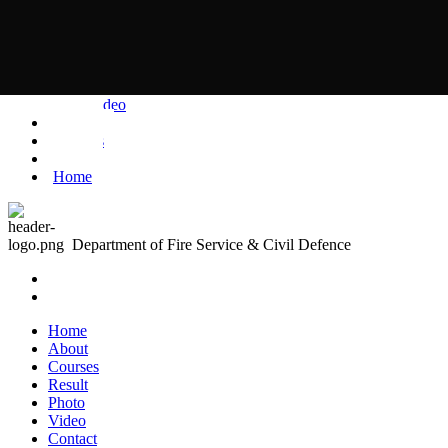
Contact
Gallery
Photo
Video
Result
Courses
About
Home
Department of Fire Service & Civil Defence
Home
About
Courses
Result
Photo
Video
Contact