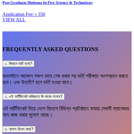
Post Graduate Diploma In Fire Science & Technology
Application Fee: ৳ 350
VIEW ALL
FREQUENTLY ASKED QUESTIONS
১. কিভাবে ভর্তি হবো?
অনলাইনে আবেদন সফল ভাবে শেষ করার পর ভর্তি পরীক্ষায় অংশগ্রহন করতে
হবে। এবং উত্তীর্ণ হলে ভর্তি হওয়া যাবে।
২. এই সার্টিফিকেট ভবিষ্যতে কি কাজে লাগবে?
এই সার্টিফিকেট দিয়ে দেশে বিদেশে বিভিন্ন প্রতিষ্ঠানে ফায়ার সেফটি ম্যানেজার
পদে কাজ করার সুযোগ আছে।
৩. ক্লাস নিবেন কারা?