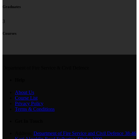
Graduates
3
Courses
Department of Fire Service & Civil Defence
Help
About Us
Course List
Privacy Policy
Terms & Conditions
Get In Touch
Address:
Department of Fire Service and Civil Defence 38-46
Kazi Alauddin Road Fulbariya, Dhaka-1000.