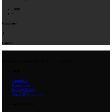
1000
+
Graduates
3
Courses
Department of Fire Service & Civil Defence
Help
About Us
Course List
Privacy Policy
Terms & Conditions
Get In Touch